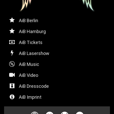

AiB Berlin

AiB Hamburg

AiB Tickets

AiB Lasershow

AiB Music

AiB Video

AiB Dresscode

AiB Imprint